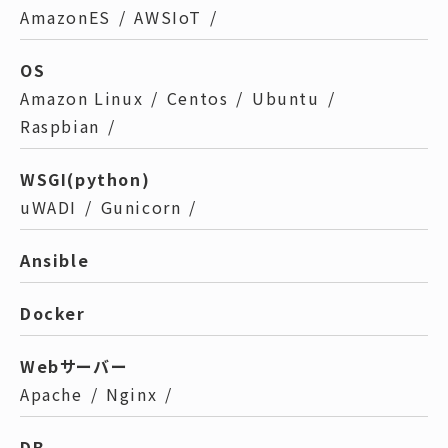
AmazonES
/
AWSIoT
/
OS
Amazon Linux
/
Centos
/
Ubuntu
/
Raspbian
/
WSGI(python)
uWADI
/
Gunicorn
/
Ansible
Docker
Webサーバー
Apache
/
Nginx
/
DB